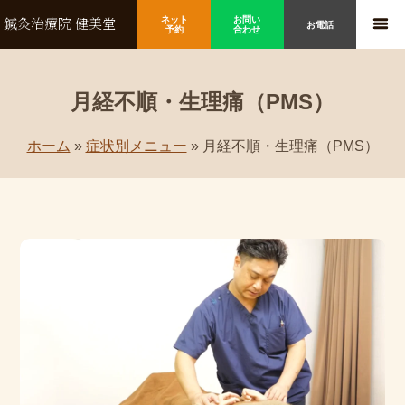
ネット
お問い
鍼灸治療院 健美堂
お電話
予約
合わせ
月経不順・生理痛（PMS）
ホーム
»
症状別メニュー
»
月経不順・生理痛（PMS）