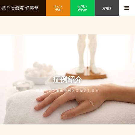
ネット
お問い
鍼灸治療院 健美堂
お電話
予約
合わせ
CASE STUDIES
症例紹介
健美堂での施術事例をご紹介します