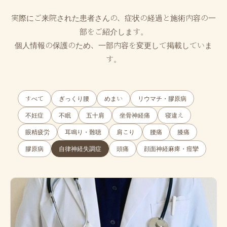
実際にご来院された患者さんの、症状の経過と施術内容の一
部をご紹介します。
個人情報の保護のため、一部内容を変更して掲載していま
す。
すべて
ぎっくり腰
めまい
リウマチ・膠原病
不妊症
不眠
五十肩
坐骨神経痛
寝違え
眼精疲労
耳鳴り・難聴
肩こり
腰痛
膝痛
膠原病
自律神経失調症
頭痛
顔面神経麻痺・痙攣