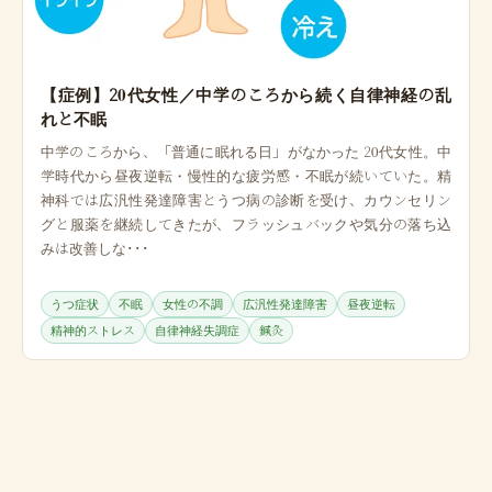
【症例】20代女性／中学のころから続く自律神経の乱
れと不眠
中学のころから、「普通に眠れる日」がなかった 20代女性。中
学時代から昼夜逆転・慢性的な疲労感・不眠が続いていた。精
神科では広汎性発達障害とうつ病の診断を受け、カウンセリン
グと服薬を継続してきたが、フラッシュバックや気分の落ち込
みは改善しな･･･
うつ症状
不眠
女性の不調
広汎性発達障害
昼夜逆転
精神的ストレス
自律神経失調症
鍼灸