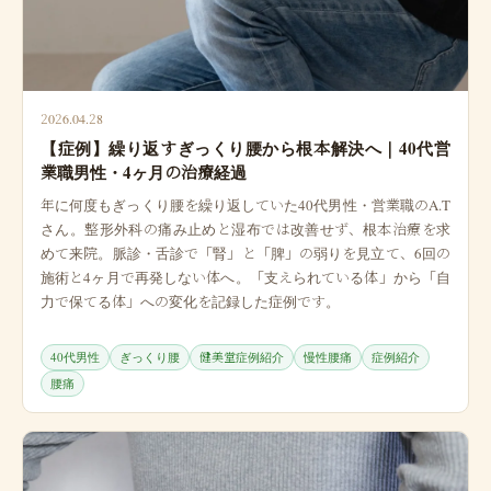
2026.04.28
【症例】繰り返すぎっくり腰から根本解決へ｜40代営
業職男性・4ヶ月の治療経過
年に何度もぎっくり腰を繰り返していた40代男性・営業職のA.T
さん。整形外科の痛み止めと湿布では改善せず、根本治療を求
めて来院。脈診・舌診で「腎」と「脾」の弱りを見立て、6回の
施術と4ヶ月で再発しない体へ。「支えられている体」から「自
力で保てる体」への変化を記録した症例です。
40代男性
ぎっくり腰
健美堂症例紹介
慢性腰痛
症例紹介
腰痛