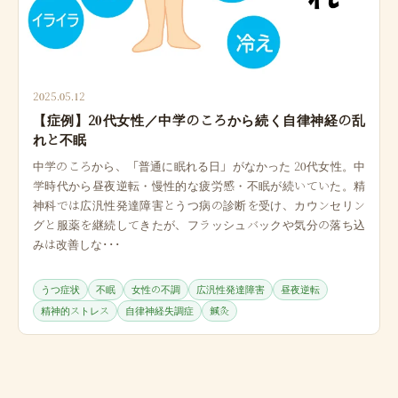
2025.05.12
【症例】20代女性／中学のころから続く自律神経の乱
れと不眠
中学のころから、「普通に眠れる日」がなかった 20代女性。中
学時代から昼夜逆転・慢性的な疲労感・不眠が続いていた。精
神科では広汎性発達障害とうつ病の診断を受け、カウンセリン
グと服薬を継続してきたが、フラッシュバックや気分の落ち込
みは改善しな･･･
うつ症状
不眠
女性の不調
広汎性発達障害
昼夜逆転
精神的ストレス
自律神経失調症
鍼灸