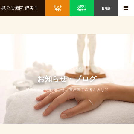
ネット
お問い
鍼灸治療院 健美堂
お電話
予約
合わせ
NEWS & BLOG
お知らせ・ブログ
健美堂からのお知らせ、東洋医学の考え方など