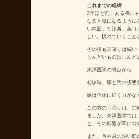
これまでの経緯
3年ほど前、ある夜に
なると気になるように
い範囲」と診断。薬（
しい。慣れていくこと
その後も耳鳴りは続い
しんどいものはしんど
東洋医学の視点から
初診時、脈と舌の状態
脈は全体に細く力がな
この方の耳鳴りは、加
ました。東洋医学では
と、その影響が耳に出
また、首や肩の深い筋