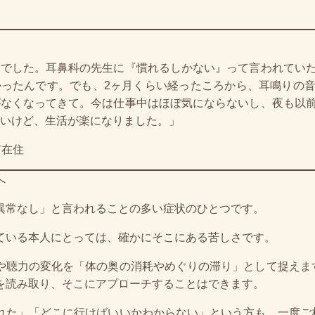
疑でした。耳鼻科の先生に『慣れるしかない』って言われてい
かったんです。でも、2ヶ月くらい経ったころから、耳鳴りの
がなくなってきて。今は仕事中はほぼ気にならないし、夜も以
いけど、生活が楽になりました。」
市在住
へ
異常なし」と言われることの多い症状のひとつです。
ている本人にとっては、確かにそこにある苦しさです。
や聴力の変化を「体の奥の消耗やめぐりの滞り」として捉えま
を読み取り、そこにアプローチすることはできます。
れた」「どこに行けばいいかわからない」という方も、一度ご