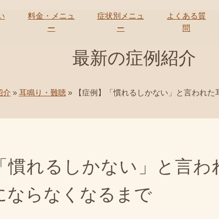
い
料金・メニュ
症状別メニュ
よくある質
ー
ー
問
最新の症例紹介
紹介
»
耳鳴り・難聴
»
【症例】「慣れるしかない」と言われた
「慣れるしかない」と言わ
にならなくなるまで