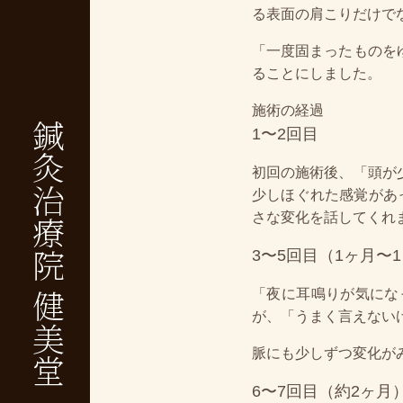
る表面の肩こりだけで
「一度固まったものを
ることにしました。
施術の経過
鍼灸治療院 健美堂
1〜2回目
初回の施術後、「頭が
少しほぐれた感覚があ
さな変化を話してくれ
3〜5回目（1ヶ月〜
「夜に耳鳴りが気にな
が、「うまく言えない
脈にも少しずつ変化が
6〜7回目（約2ヶ月