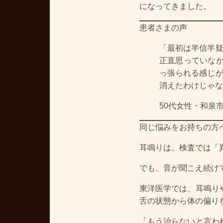
になってきました。
患者さまの声
「最初は半信半
正直思っていな
っ張られる感じ
消えたわけじゃな
50代女性・和泉
同じ悩みをお持ちの方
耳鳴りは、検査では「
でも、音が聞こえ続け
東洋医学では、耳鳴り
舌の状態から体の偏り
「もう治らないと言わ