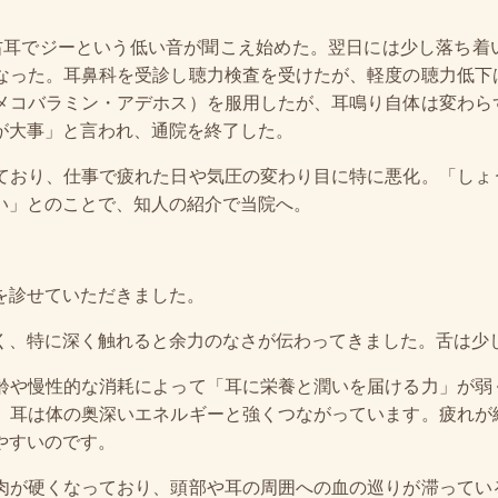
右耳でジーという低い音が聞こえ始めた。翌日には少し落ち着
なった。耳鼻科を受診し聴力検査を受けたが、軽度の聴力低下
メコバラミン・アデホス）を服用したが、耳鳴り自体は変わら
が大事」と言われ、通院を終了した。
ており、仕事で疲れた日や気圧の変わり目に特に悪化。「しょ
い」とのことで、知人の紹介で当院へ。
を診せていただきました。
く、特に深く触れると余力のなさが伝わってきました。舌は少
齢や慢性的な消耗によって「耳に栄養と潤いを届ける力」が弱
、耳は体の奥深いエネルギーと強くつながっています。疲れが
やすいのです。
肉が硬くなっており、頭部や耳の周囲への血の巡りが滞ってい