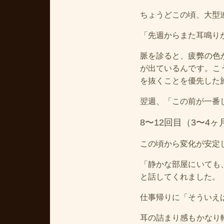
ちょうどこの頃、大型
「先週からまた耳鳴り
脈を診ると、疲弊の色
が出ているんです。こ
を抜くことを優先した
翌週、「この前が一番
8〜12回目（3〜4ヶ
この頃から変化が安定
「静かな部屋にいても
と話してくれました。
仕事帰りに「そういえ
耳の詰まり感もかなり