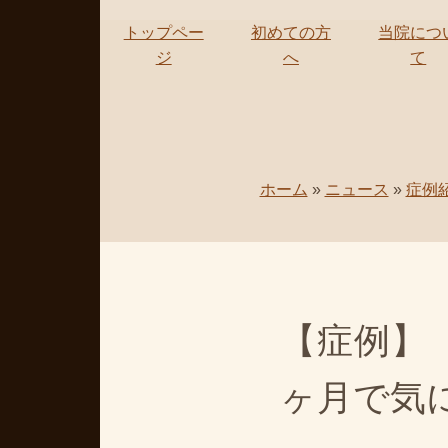
トップペー
初めての方
当院につ
ジ
へ
て
ホーム
»
ニュース
»
症例
【症例】
ヶ月で気