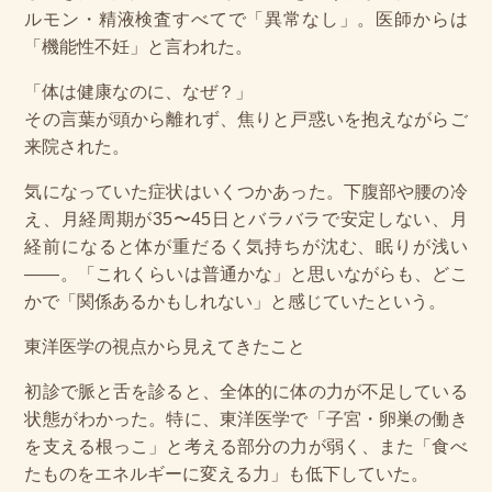
ルモン・精液検査すべてで「異常なし」。医師からは
「機能性不妊」と言われた。
「体は健康なのに、なぜ？」
その言葉が頭から離れず、焦りと戸惑いを抱えながらご
来院された。
気になっていた症状はいくつかあった。下腹部や腰の冷
え、月経周期が35〜45日とバラバラで安定しない、月
経前になると体が重だるく気持ちが沈む、眠りが浅い
——。「これくらいは普通かな」と思いながらも、どこ
かで「関係あるかもしれない」と感じていたという。
東洋医学の視点から見えてきたこと
初診で脈と舌を診ると、全体的に体の力が不足している
状態がわかった。特に、東洋医学で「子宮・卵巣の働き
を支える根っこ」と考える部分の力が弱く、また「食べ
たものをエネルギーに変える力」も低下していた。