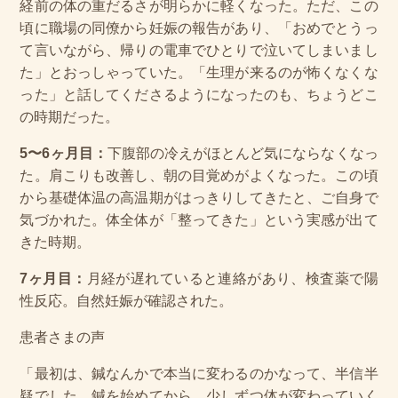
経前の体の重だるさが明らかに軽くなった。ただ、この
頃に職場の同僚から妊娠の報告があり、「おめでとうっ
て言いながら、帰りの電車でひとりで泣いてしまいまし
た」とおっしゃっていた。「生理が来るのが怖くなくな
った」と話してくださるようになったのも、ちょうどこ
の時期だった。
5〜6ヶ月目：
下腹部の冷えがほとんど気にならなくなっ
た。肩こりも改善し、朝の目覚めがよくなった。この頃
から基礎体温の高温期がはっきりしてきたと、ご自身で
気づかれた。体全体が「整ってきた」という実感が出て
きた時期。
7ヶ月目：
月経が遅れていると連絡があり、検査薬で陽
性反応。自然妊娠が確認された。
患者さまの声
「最初は、鍼なんかで本当に変わるのかなって、半信半
疑でした。鍼を始めてから、少しずつ体が変わっていく