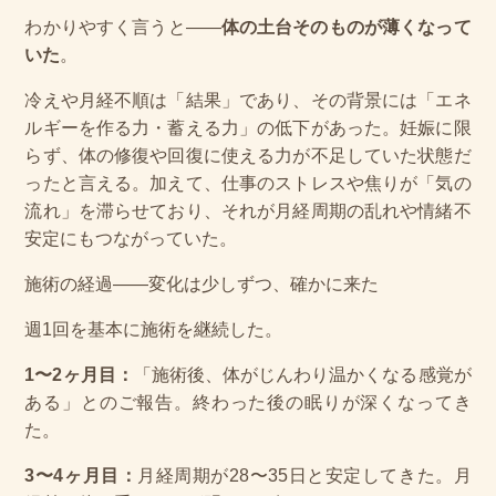
わかりやすく言うと——
体の土台そのものが薄くなって
いた
。
冷えや月経不順は「結果」であり、その背景には「エネ
ルギーを作る力・蓄える力」の低下があった。妊娠に限
らず、体の修復や回復に使える力が不足していた状態だ
ったと言える。加えて、仕事のストレスや焦りが「気の
流れ」を滞らせており、それが月経周期の乱れや情緒不
安定にもつながっていた。
施術の経過——変化は少しずつ、確かに来た
週1回を基本に施術を継続した。
1〜2ヶ月目：
「施術後、体がじんわり温かくなる感覚が
ある」とのご報告。終わった後の眠りが深くなってき
た。
3〜4ヶ月目：
月経周期が28〜35日と安定してきた。月