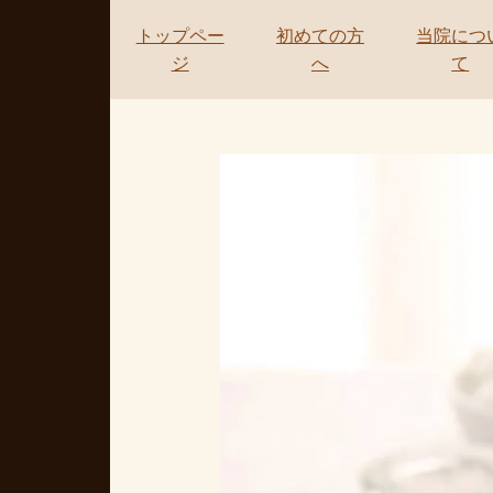
トップペー
初めての方
当院につ
ジ
へ
て