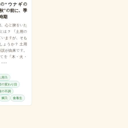
の“ウナギの
秋”の前に、季
時期
節、心と脾をいた
）とは？ 「土用の
ていますが、そも
しょうか？ 土用
行説が由来です。
てを「木・火・
･･･
土用灸
節の変わり目
腸の不調
鍼灸
食養生