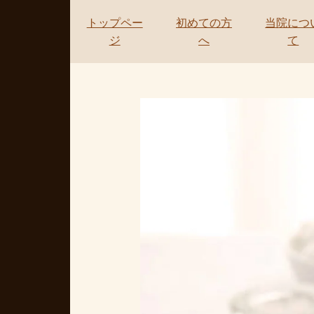
トップペー
初めての方
当院につ
ジ
へ
て