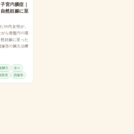
／子宮内膜症｜
ら自然妊娠に至
た30代女性が、
ながら骨盤内の環
自然妊娠に至った
貝塚市の鍼灸治療
統鍼灸
冷え
和田市
貝塚市