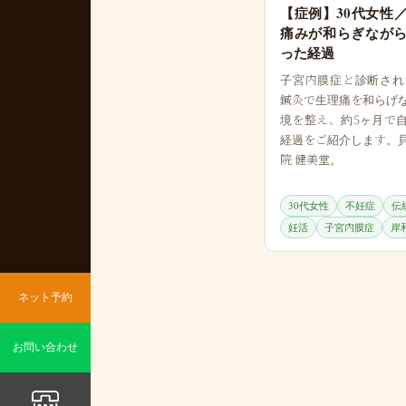
【症例】30代女性
痛みが和らぎなが
った経過
子宮内膜症と診断され
鍼灸で生理痛を和らげ
境を整え、約5ヶ月で
経過をご紹介します。
院 健美堂。
30代女性
不妊症
伝
妊活
子宮内膜症
岸
ネット予約
お問い合わせ